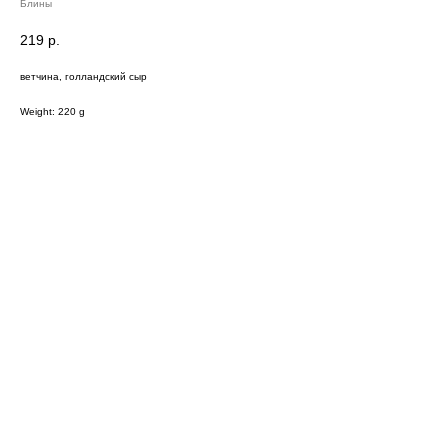
Блины
219
р.
ветчина, голландский сыр
Weight: 220 g