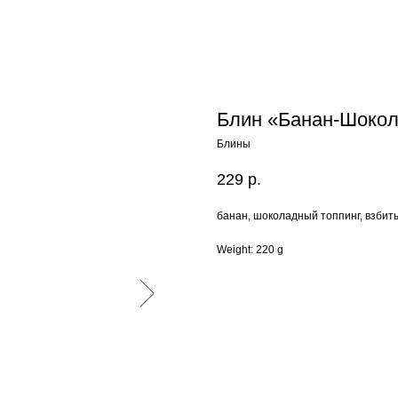
Блин «Банан-Шоко
Блины
229
р.
банан, шоколадный топпинг, взбит
Weight: 220 g