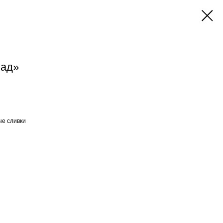
лад»
ые сливки