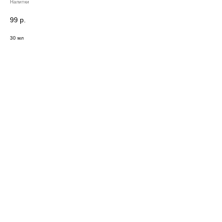
Напитки
99
р.
30 мл